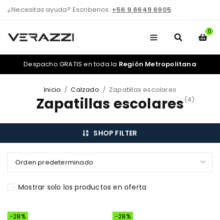
¿Necesitas ayuda? Escribenos:
+56 9 6649 6905
0
Despacho GRATIS en toda la
Región Metropolitana
Inicio
/
Calzado
/
Zapatillas escolares
Zapatillas escolares
(4)
SHOP FILTER
Orden predeterminado
Mostrar solo los productos en oferta
-28%
-28%