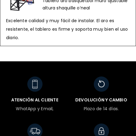
Tablero aro basquetbol muro ajustable
Rated 5 out
altura shaquille o’neal
of 5
Excelente calidad y muy fácil de instalar. El aro es
resistente, el tablero es firme y soporta muy bien el uso
diario.
ATENCIÓN AL CLIENTE
DEVOLUCIÓN Y CAMBIO
WhatApp y Email,
Plazo de 14 días.