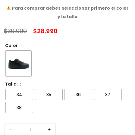
SALE ENDS IN:
Para comprar debes seleccionar primero el color
y la talla
$
39.990
$
28.990
Color
Talla
34
35
36
37
38