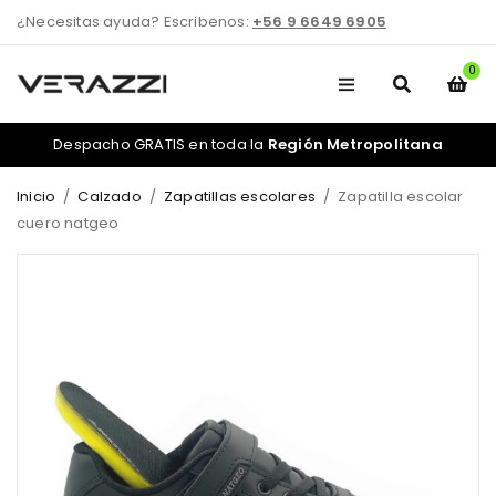
¿Necesitas ayuda? Escribenos:
+56 9 6649 6905
0
Despacho GRATIS en toda la
Región Metropolitana
Inicio
/
Calzado
/
Zapatillas escolares
/
Zapatilla escolar
cuero natgeo