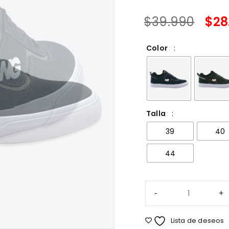
$
39.990
$
28
Color
Talla
39
40
44
Lista de deseos