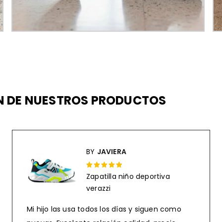
EN DE NUESTROS PRODUCTOS
BY
JAVIERA
Zapatilla niño deportiva
Rated 5 out
verazzi
of 5
Mi hijo las usa todos los días y siguen como