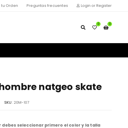
 tu Orden
Preguntas frecuentes
Login or Register
0
0
 hombre natgeo skate
SKU:
20M-107
debes seleccionar primero el color y la talla