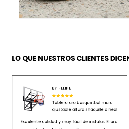
LO QUE NUESTROS CLIENTES DIC
BY
FELIPE
Tablero aro basquetbol muro
Rated 5 out
ajustable altura shaquille o’neal
of 5
Excelente calidad y muy fácil de instalar. El aro