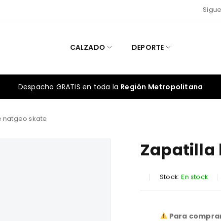
Sigue
CALZADO
DEPORTE
Despacho GRATIS en toda la
Región Metropolitana
e natgeo skate
Zapatilla
Stock:
En stock
SALE ENDS IN:
Para comprar 