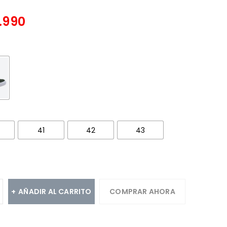
.990
41
42
43
AÑADIR AL CARRITO
COMPRAR AHORA