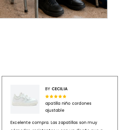
BY
CECILIA
apatilla niño cordones
Rated 5 out
ajustable
of 5
Excelente compra. Las zapatillas son muy