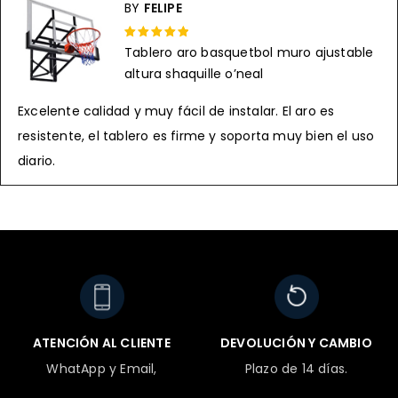
BY
FELIPE
Tablero aro basquetbol muro ajustable
Rated 5 out
altura shaquille o’neal
of 5
Excelente calidad y muy fácil de instalar. El aro es
resistente, el tablero es firme y soporta muy bien el uso
diario.
ATENCIÓN AL CLIENTE
DEVOLUCIÓN Y CAMBIO
WhatApp y Email,
Plazo de 14 días.