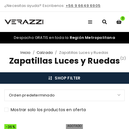
¿Necesitas ayuda? Escribenos:
+56 9 6649 6905
0
Despacho GRATIS en toda la
Región Metropolitana
Inicio
/
Calzado
/
Zapatillas Luces y Ruedas
Zapatillas Luces y Ruedas
(2)
SHOP FILTER
Orden predeterminado
Mostrar solo los productos en oferta
AGOTADO
-36%