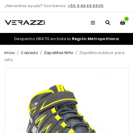
¿Necesitas ayuda? Escribenos:
+56 9 6649 6905
0
Despacho GRATIS en toda la
Región Metropolitana
Inicio
/
Calzado
/
Zapatillas Niño
/
Zapatilla outdoor para
niño