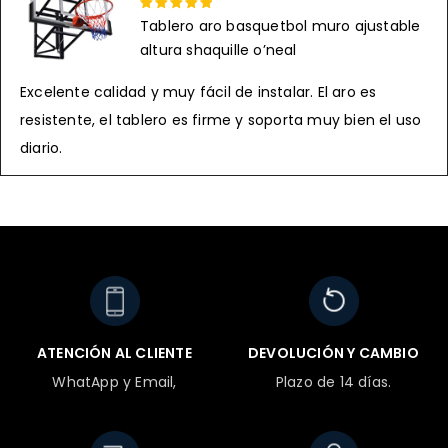
Tablero aro basquetbol muro ajustable
Rated 5 out
altura shaquille o’neal
of 5
Excelente calidad y muy fácil de instalar. El aro es
resistente, el tablero es firme y soporta muy bien el uso
diario.
ATENCIÓN AL CLIENTE
DEVOLUCIÓN Y CAMBIO
WhatApp y Email,
Plazo de 14 días.