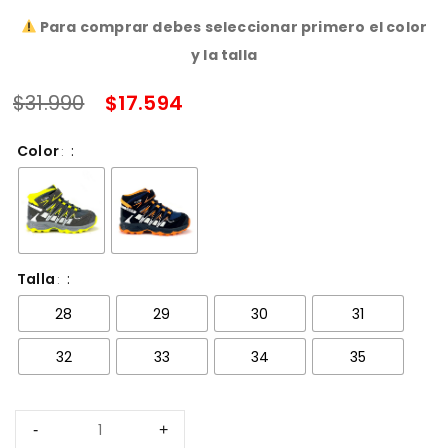
SALE ENDS IN:
Para comprar debes seleccionar primero el color
y la talla
$
31.990
$
17.594
Color
Talla
28
29
30
31
32
33
34
35