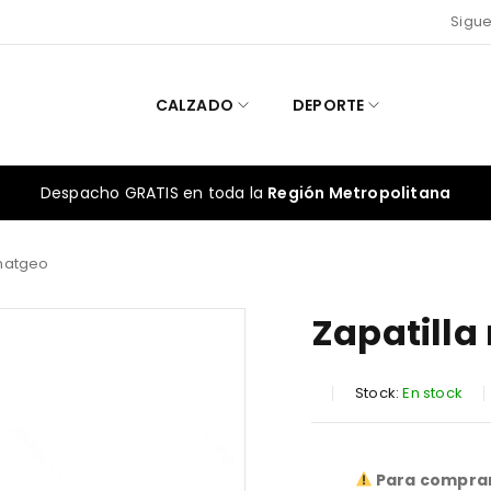
Sigue
CALZADO
DEPORTE
Despacho GRATIS en toda la
Región Metropolitana
 natgeo
Zapatilla
Stock:
En stock
SALE ENDS IN:
Para comprar 