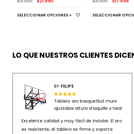
$
31.990
$
21.990
$
31.990
$
17.594
SELECCIONAR OPCIONES
SELECCIONAR OPCI
LO QUE NUESTROS CLIENTES DIC
BY
FELIPE
Tablero aro basquetbol muro
Rated 5 out
ajustable altura shaquille o’neal
of 5
Excelente calidad y muy fácil de instalar. El aro
es resistente, el tablero es firme y soporta