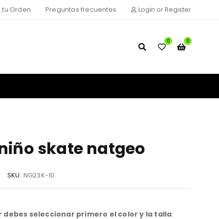
 tu Orden
Preguntas frecuentes
Login or Register
0
0
 niño skate natgeo
SKU:
NG23K-10
debes seleccionar primero el color y la talla