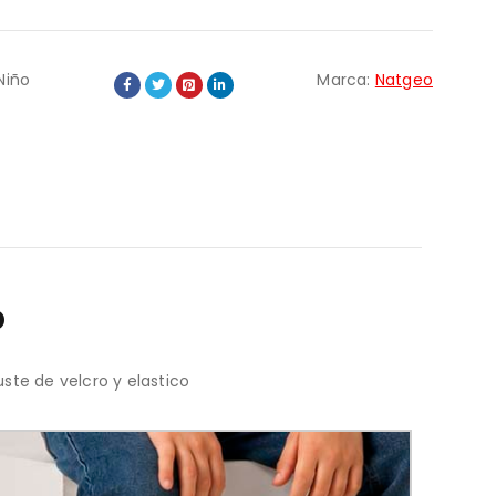
Niño
Marca:
Natgeo
o
ste de velcro y elastico