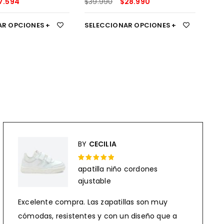
7.594
$
39.990
$
28.990
$
28
AR OPCIONES
SELECCIONAR OPCIONES
SEL
BY
CECILIA
apatilla niño cordones
Rated 5 out
ajustable
of 5
Excelente compra. Las zapatillas son muy
cómodas, resistentes y con un diseño que a