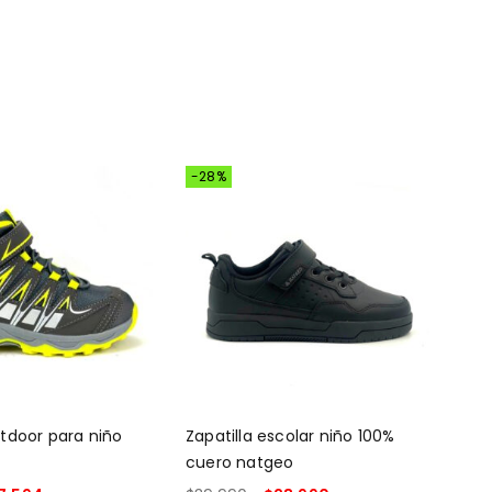
-28%
-2
utdoor para niño
Zapatilla escolar niño 100%
Zap
cuero natgeo
ver