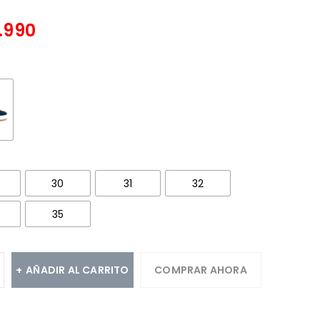
.990
30
31
32
35
AÑADIR AL CARRITO
COMPRAR AHORA