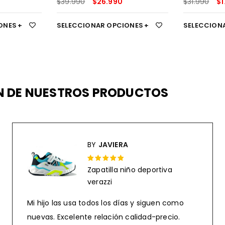
$
39.990
$
26.990
$
31.990
$
1
ONES
SELECCIONAR OPCIONES
SELECCION
EN DE NUESTROS PRODUCTOS
BY
JAVIERA
Zapatilla niño deportiva
Rated 5 out
verazzi
of 5
Mi hijo las usa todos los días y siguen como
nuevas. Excelente relación calidad-precio.