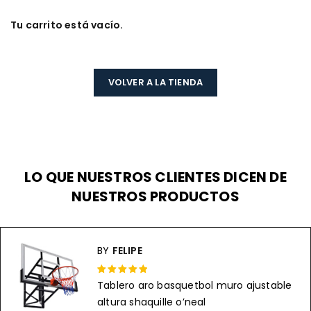
Tu carrito está vacío.
VOLVER A LA TIENDA
LO QUE NUESTROS CLIENTES DICEN DE
NUESTROS PRODUCTOS
BY
FELIPE
Tablero aro basquetbol muro ajustable
Rated 5 out
altura shaquille o’neal
of 5