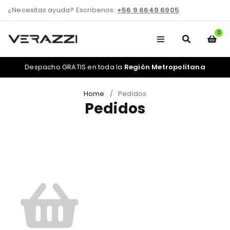
¿Necesitas ayuda? Escribenos:
+56 9 6649 6905
0
Despacho GRATIS en toda la
Región Metropolitana
Home
/
Pedidos
Pedidos